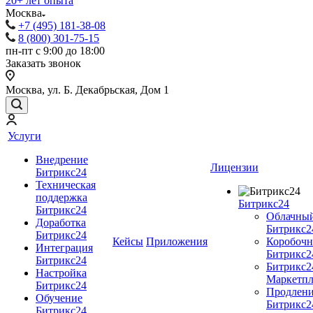
20+ лет опыта
Москва
+7 (495) 181-38-08
8 (800) 301-75-15
пн-пт с 9:00 до 18:00
Заказать звонок
Москва, ул. Б. Декабрьская, Дом 1
Услуги
Внедрение
Лицензии
Битрикс24
Техническая
поддержка
Битрикс24
Битрикс24
Облачны
Доработка
Битрикс2
Битрикс24
Кейсы
Приложения
Коробоч
Интеграция
Битрикс2
Битрикс24
Битрикс2
Настройка
Маркетпл
Битрикс24
Продлен
Обучение
Битрикс2
Битрикс24