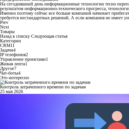
На сегодняшний день информационные технологии тесно перепле
результатом информационно-технического прогресса, технологи
Именно поэтому сейчас все больше компаний начинает прибегат
требуется нестандартных решений. А если компания не имеет 
Prev
Next
Товары
Назад к списку
Следующая статья
Категории
CRM
11
Задачи
4
IP телефония
2
Управление проектами
1
Живая лента
1
Другое
7
Чат-боты
4
Это интересно
Контроль затраченного времени по задачам
25 мая 2026