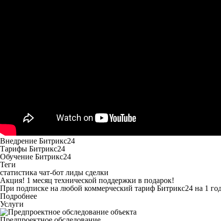
Внедрение Битрикс24
Тарифы Битрикс24
Обучение Битрикс24
Теги
статистика
чат-бот
лиды
сделки
Акция! 1 месяц технической поддержки в подарок!
При подписке на любой коммерческий тариф Битрикс24 на 1 год
Подробнее
Услуги
Предпроектное обследование