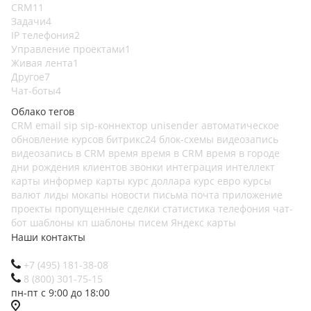
CRM
11
Задачи
4
IP телефония
2
Управление проектами
1
Живая лента
1
Другое
7
Чат-боты
4
Облако тегов
CRM
email
sip
sip-коннектор
unisender
автоматическое
обновление курсов
битрикс24
блок-схемы
видеозапись
видеозапись в CRM
время
время в CRM
время в городе
дни рождения клиентов
звонки
интеграция
интеллект
карты
информер
карты
курс доллара
курс евро
курсы
валют
лиды
мокапы
новости
письма
почта
приложение
проекты
пропущенные
сделки
статистика
телефония
чат-
бот
шаблоны кп
шаблоны писем
Яндекс карты
Наши контакты
+7 (495) 181-38-08
8 (800) 301-75-15
пн-пт с 9:00 до 18:00