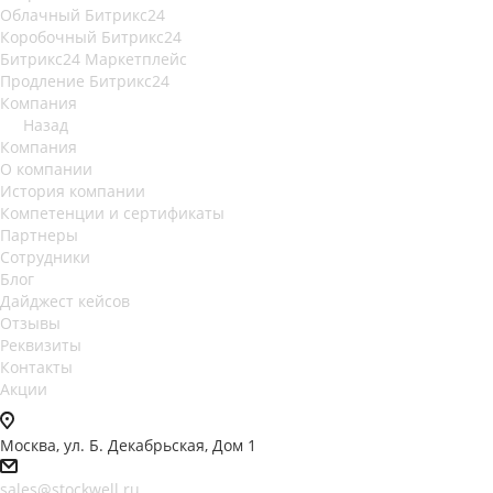
Облачный Битрикс24
Коробочный Битрикс24
Битрикс24 Маркетплейс
Продление Битрикс24
Компания
Назад
Компания
О компании
История компании
Компетенции и сертификаты
Партнеры
Сотрудники
Блог
Дайджест кейсов
Отзывы
Реквизиты
Контакты
Акции
Москва, ул. Б. Декабрьская, Дом 1
sales@stockwell.ru