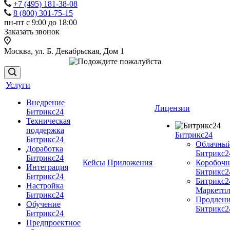
+7 (495) 181-38-08
8 (800) 301-75-15
пн-пт с 9:00 до 18:00
Заказать звонок
Москва, ул. Б. Декабрьская, Дом 1
Услуги
Внедрение
Лицензии
Битрикс24
Техническая
поддержка
Битрикс24
Битрикс24
Облачны
Доработка
Битрикс2
Битрикс24
Кейсы
Приложения
Коробоч
Интеграция
Битрикс2
Битрикс24
Битрикс2
Настройка
Маркетпл
Битрикс24
Продлен
Обучение
Битрикс2
Битрикс24
Предпроектное