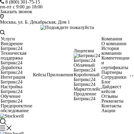
8 (800) 301-75-15
пн-пт с 9:00 до 18:00
Заказать звонок
Москва, ул. Б. Декабрьская, Дом 1
Услуги
Компания
Внедрение
О компании
Битрикс24
История
Лицензии
Техническая
компании
поддержка
Компетенции
Битрикс24
Битрикс24
и
Облачный
Доработка
сертификаты
Битрикс24
Битрикс24
Партнеры
Кейсы
Приложения
Коробочный
Интеграция
Сотрудники
Битрикс24
Битрикс24
Блог
Битрикс24
Настройка
Дайджест
Маркетплейс
Битрикс24
кейсов
Продление
Обучение
Отзывы
Битрикс24
Битрикс24
Реквизиты
Предпроектное
Контакты
обследование
Акции