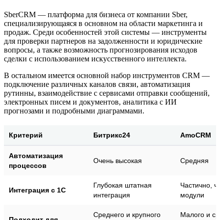
SberCRM — платформа для бизнеса от компании Sber,
специализирующаяся в основном на области маркетинга и
продаж. Среди особенностей этой системы — инструменты
для проверки партнеров на задолженности и юридические
вопросы, а также возможность прогнозирования исходов
сделки с использованием искусственного интеллекта.
В остальном имеется основной набор инструментов CRM —
подключение различных каналов связи, автоматизация
рутинны, взаимодействие с сервисами отправки сообщений,
электронных писем и документов, аналитика с ИИ
прогнозами и подробными диаграммами.
Критерий
Битрикс24
AmoCRM
Автоматизация
Очень высокая
Средняя
процессов
Глубокая штатная
Частично, ч
Интеграция с 1С
интеграция
модули
Среднего и крупного
Малого и ср
Подходит для